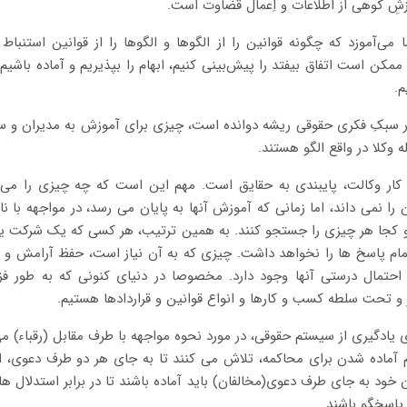
زشِ کوهی از اطلاعات و اِعمال قضاوت است.
ی‌آموزد که چگونه قوانین را از الگوها و الگوها را از قوانین استنباط 
 ممکن است اتفاق بیفتد را پیش‌بینی کنیم، ابهام را بپذیریم و آماده باشیم
م.
 سبکِ فکری حقوقی ریشه دوانده است، چیزی برای آموزش به مدیران و سای
له
وکلا در واقع الگو هستند.
کار وکالت، پایبندی به حقایق است. مهم این است که چه چیزی را می 
را نمی داند، اما زمانی که آموزش آنها به پایان می رسد، در مواجهه با نا
و کجا هر چیزی را جستجو کنند. به همین ترتیب، هر کسی که یک شرکت یا گ
 تمام پاسخ ها را نخواهد داشت. چیزی که به آن نیاز است، حفظ آرامش و
احتمال درستی آنها وجود دارد. مخصوصا
در دنیای کنونی که به طور فزا
 و تحت سلطه کسب و کارها و انواع قوانین و قراردادها هستیم.
یادگیری از سیستم حقوقی، در مورد نحوه مواجهه با طرف مقابل (رقباء) می ت
ام آماده شدن برای محاکمه، تلاش می کنند تا به جای هر دو طرف دعوی، ا
دادن خود به جای طرف دعوی(مخالفان) باید آماده باشند تا در برابر استدلال
 پاسخگو باشند.