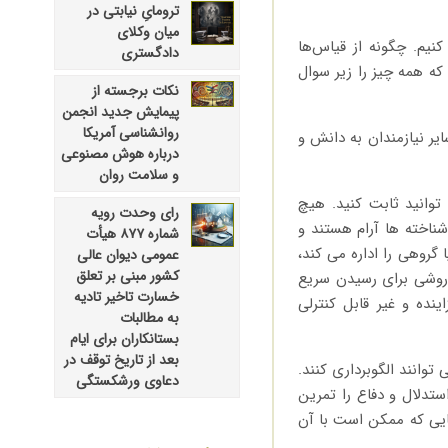
ترومایِ نیابتی در
میان وکلای
کنیم. چگونه از قیاس‌ها
دادگستری
 که همه چیز را زیر سوال
نکات برجسته از
پیمایش جدید انجمن
روانشناسی آمریکا
ر نیازمندان به دانش و
درباره هوش مصنوعی
و سلامت روان
توانید ثابت کنید. هیچ
رای وحدت رویه
شناخته ها آرام هستند و
شماره ۸۷۷ هیأت
روهی را اداره می کند،
عمومی دیوان عالی
کشور مبنی بر تعلق
 روشی برای رسیدن سریع
خسارت تاخیر تادیه
ینده و غیر قابل کنترلی
به مطالبات
بستانکاران برای ایام
بعد از تاریخ توقف در
وانند الگوبرداری کنند.
دعاوی ورشکستگی
ستدلال و دفاع را تمرین
 هایی که ممکن است با آن