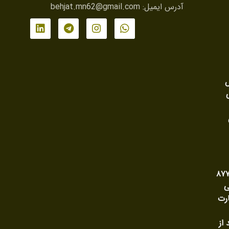
آدرس ایمیل:
behjat.mn62@gmail.com
ش
ی وحدت رویه شماره ۸۷۷
ی
رت
 از