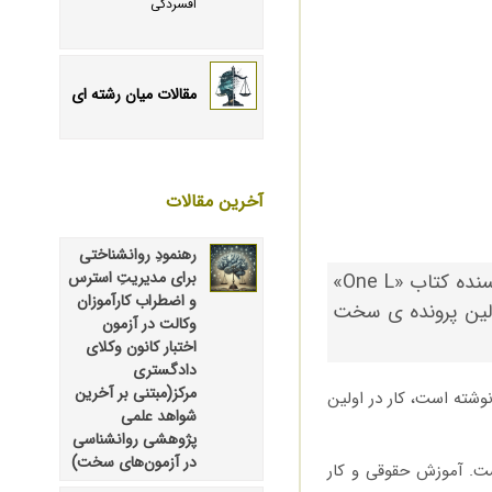
افسردگی
مقالات میان رشته ای
آخرین مقالات
رهنمودِ روانشناختی
برای مدیریتِ استرس
این عنوانِ مقاله ای جدید در مجله ی مشهور اکونومیست است. اسکات تورو نویسنده کتاب «One L»
و اضطراب کارآموزان
ولین پرونده ی سخت
وکالت در آزمون
اختبار کانون وکلای
دادگستری
مرکز(مبتنی بر آخرین
اروارد نوشته است، کار در اولین
شواهد علمی
پژوهشی روانشناسی
در آزمون‌های سخت)
ست. آموزش حقوقی و کار