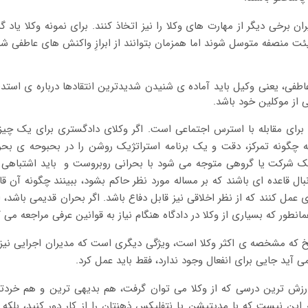
ان برخی دیگر از مهارت های وکلا را نیز اتخاذ کنند. برای نمونه وکلا یاد گرف
ت منصفه متوسل شوند اما همزمان بتوانند از ابرازِ واکنش های عاطفی شد
طفی، یعنی وکیل باید آماده ی شنیدن شدیدترین انتقادها درباره ی استدل
ی از موکلین خود باشد.
 برای مقابله با استرس اجتماعی است. اگر وکلای دادگستری برای یک چیز
چگونه تمرکز، دقت و یک برنامه استراتژیک روشن را در بحبوحه ی بحر
ک شرکت یا گروهی متوجه می شود با بحرانی روبروست و باید اشتباهی ج
بال قاعده ای باشند که بر مساله مورد نظر حاکم بشود، ببینند چگونه آن ق
ی عمل کنند که از نظر اخلاقی نیز قابل دفاع باشد. اگر بحران قدیمی باشد، 
نطور که بسیاری از وکلا در دادگاه هنگام نیاز به
قوانین عرفی مراجعه می ک
 که مشخصه ی اکثر وکلا است، ویژگی دیگری است که مدیران اجرایی نیز ب
ید جایی برای انفعال وجود ندارد، فقط باید عمل کرد.
اارزش ترین درسی که از وکلا می توان گرفت، هم بدیهی ترین و هم خرد
 این نیست که با مدیتیشن یا نتفلیکس ذهنتان را از کار دور کنید،
بلکه 