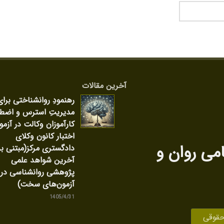
آخرین مقالات
رهنمودِ روانشناختی برای
مدیریتِ استرس و اضط
کارآموزان وکالت در آزمو
اختبار کانون وکلای
امی روان‌ و
دادگستری مرکز(مبتنی بر
آخرین شواهد علمی
پژوهشی روانشناسی در
آزمون‌های سخت)
1405/4/31
حقوقی