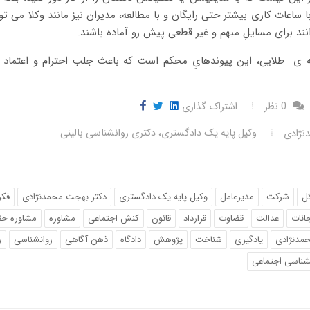
اعات کاری بیشتر حتی رایگان و با مطالعه، مدیران نیز مانند وکلا می تو
نند برای مسایلِ مبهم و
غیر قطعی پیش رو آماده باشند.
 ی طلایی، این پیوندهایِ محکم است که باعث جلب احترام و اعتماد ب
0 نظر
اشتراک گذاری
وکیل پایه یک دادگستری، دکتری روانشناسی بالینی
نژادی
ل
شرکت
مدیرعامل
وکیل پایه یک دادگستری
دکتر بهجت محمدنژادی
فکر
انات
عدالت
قضاوت
قرارداد
قانون
کنش اجتماعی
مشاوره
مشاوره حق
مدنژادی
یادگیری
شناخت
پژوهش
دادگاه
ذهن آگاهی
روانشناسی
ر
شناسی اجتماعی