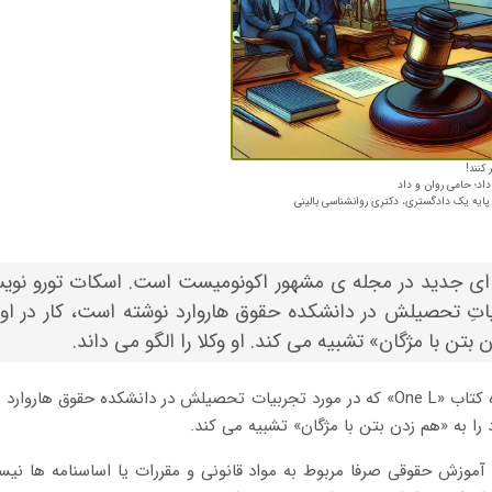
کنند!
‌؛ حامی روان‌ و داد
پایه یک دادگستری، دکتری روانشناسی بالینی
یاتِ تحصیلش در دانشکده حقوق هاروارد نوشته است، کار در ا
 بتن با مژگان» تشبیه می کند. او وکلا را الگو می داند.
اسکات تورو نویسنده کتاب «One L» که در مورد تجربیات تحصیلش در دانشکده حقوق ه
ا به «هم زدن بتن با مژگان» تشبیه می کند.
 آموزش حقوقی صرفا مربوط به مواد قانونی و مقررات یا اساسنامه ها نی