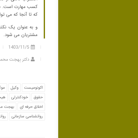
کسب مهارت است. با س
که تا آنجا که می توا
و به عنوان یک نکته
مشتریان می شود.
1403/11/5
دکتر بِهجت محمد
اکونومیست
وکیل
موک
حقوق
خودکنترلی
هیج
اخلاق حرفه ای
بهجت مح
روانشناسی سازمانی
روان