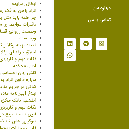
ابطال ِ مزایده
درباره من
الزام راهن به فک ر
چرا همه باید مثل ی
تماس با من
تاثیراتِ مواجهه ی 
وضعیت ِ روانی قضات 
وجه سفته
تعداد بهینه وکلا و ت
اخلاق حرفه ای وکلا 
نکات مهم و کاربردی 
آداب محکمه
نقش زبان احساسی د
درباره قانون الزام 
شاکی در جرایم منا
ابلاغ️ آیین‌نامه ماده ۱۰ قانون الزام به ثبت رسمی معاملات اموال غیرمنقو
اطلاعیه بانک مرکز
نکات مهم و کاربردی
آیین نامه تسريع در
سوگیری های شناختی
قانون مجازات استفاد