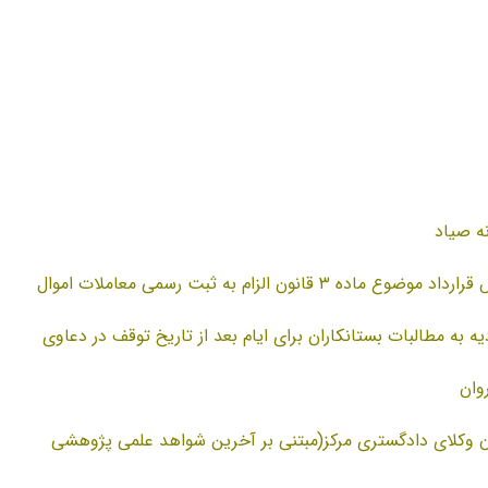
بخشنامه ممنوعیت دریافت ثمن معامله و لحاظ سایر آسیب‌های مترتب بر درج پیش نویس قرارداد موضوع ماده ۳ قانون الزام به ثبت رسمی معاملات اموال
تاخیر تادیه به مطالبات بستانکاران برای ایام بعد از تاریخ توقف در دعاوی
وان
نون وکلای دادگستری مرکز(مبتنی بر آخرین شواهد علمی پژوهشی