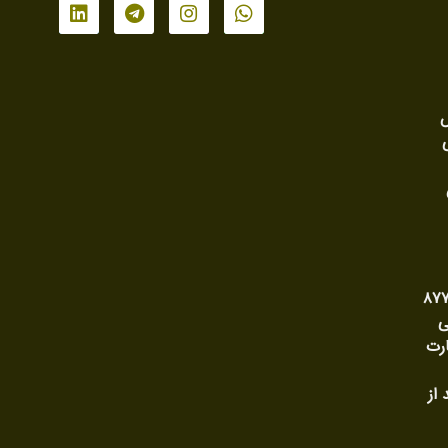
ش
ی وحدت رویه شماره ۸۷۷
ی
رت
 از