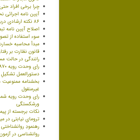
چرا برخی افراد حتی
آیین نامه اجرائی نح
۸۶ نکته ارشادی درباره اجرای احکام مدنی در بخشنامه رییس کل دادگستری تهران
اصلاح آیین نامه تبصره ۱۰ ماده ۱۰ قانون الزام به ثبت رسمی معاملات ا
سوء استفاده از تصو
مبدأ محاسبه خسارت
قانون نظارت بر رفتا
رانندگی در حالت م
رای وحدت رویه ۸۷۰ دیوان عالی کشور درباره عدم استماع دعوای الزام به ثبت چک در سامانه صیاد
دستورالعمل تشکیلِ
غیرمنقول
ورشکستگی
نکات برجسته از پی
ترومایِ نیابتی در م
رهنمودِ روانشناختی
روانشناسی در آزمو