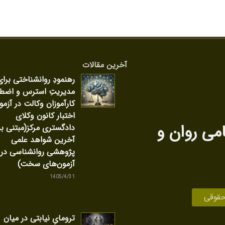
آخرین مقالات
رهنمودِ روانشناختی برای
مدیریتِ استرس و اضط
کارآموزان وکالت در آزمو
اختبار کانون وکلای
امی روان‌ و
دادگستری مرکز(مبتنی بر
آخرین شواهد علمی
پژوهشی روانشناسی در
آزمون‌های سخت)
1405/4/31
حقوقی
ترومایِ نیابتی در میان