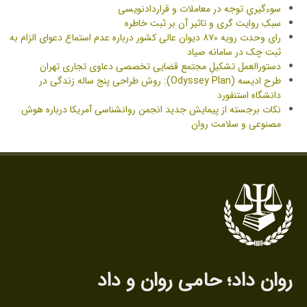
سوءگیریِ توجه در معاملات و قراردادنویسی
سبکِ روایت گری و تاثیر آن بر ثبت خاطره
رای وحدت رویه ۸۷۰ دیوان عالی کشور درباره عدم استماع دعوای الزام به
ثبت چک در سامانه صیاد
دستورالعمل تشکیلِ مجتمع قضایی تخصصی دعاوی تجاری تهران
طرح ادیسه (Odyssey Plan): روش طراحی پنج‌ ساله زندگی در
دانشگاه استنفورد
نکات برجسته از پیمایش جدید انجمن روانشناسی آمریکا درباره هوش
مصنوعی و سلامت روان
روان داد‌؛ حامی روان‌ و داد