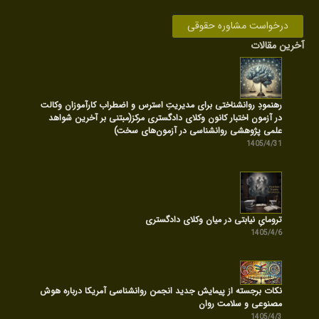
درخواست مشاوره حقوقی
آخرین مقالات
رهنمودِ روانشناختی برای مدیریتِ استرس و اضطراب کارآموزان وکالت
در آزمون اختبار کانون وکلای دادگستری مرکز(مبتنی بر آخرین شواهد
علمی پژوهشی روانشناسی در آزمون‌های سخت)
1405/4/31
ترومایِ نیابتی در میان وکلای دادگستری
1405/4/6
نکات برجسته از پیمایش جدید انجمن روانشناسی آمریکا درباره هوش
مصنوعی و سلامت روان
1405/4/3