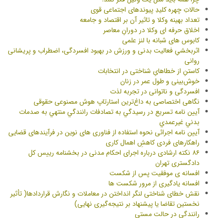
حالاتِ چهره کلیدِ پیوندهای اجتماعی قوی
تعداد بهینه وکلا و تاثیر آن بر اقتصاد و جامعه
اخلاق حرفه ای وکلا در دورانِ معاصر
کابوس های شبانه با لنز علمی
اثربخشیِ فعالیت بدنی و ورزش در بهبود افسردگی، اضطراب و پریشانی
روانی
کاستنِ از خطاهایِ شناختی در انتخابات
خوش‌بینی و طول عمر در زنان
افسردگی و ناتوانی در تجربه لذت
نگاهی اختصاصی به داغ‌ترین استارتاپ هوش مصنوعی حقوقی
آیین نامه تسريع در رسيدگي به تصادفات رانندگي منتهي به صدمات
بدني غيرعمدي
آیین نامه اجرائی نحوه استفاده از فناوری های نوین در فرآیندهای قضایی
راهکارهای فردی کاهشِ اهمال کاری
۸۶ نکته ارشادی درباره اجرای احکام مدنی در بخشنامه رییس کل
دادگستری تهران
افسانه ی موفقیت پس از شکست
افسانه یادگیری از مرور شکست ها
نقش خطای شناختی لنگر انداختن در معاملات و نگارش قراردادها( تأثیر
نخستین تقاضا یا پیشنهاد بر نتیجه‌گیری نهایی)
رانندگی در حالت مستی