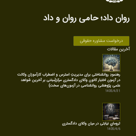
روان داد‌؛ حامی روان‌ و داد
درخواست مشاوره حقوقی
آخرین مقالات
رهنمودِ روانشناختی برای مدیریتِ استرس و اضطراب کارآموزان وکالت
در آزمون اختبار کانون وکلای دادگستری مرکز(مبتنی بر آخرین شواهد
علمی پژوهشی روانشناسی در آزمون‌های سخت)
1405/4/31
ترومایِ نیابتی در میان وکلای دادگستری
1405/4/6