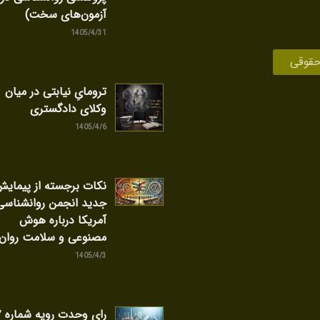
آزمون‌های سخت)
1405/4/31
حقوقی
ترومایِ نیابتی در میان
وکلای دادگستری
1405/4/6
نکات برجسته از پیمای
جدید انجمن روانشناسی
آمریکا درباره هوش
مصنوعی و سلامت روان
1405/4/3
را