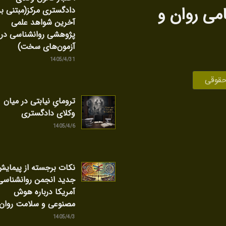
امی روان‌ و
دادگستری مرکز(مبتنی بر
آخرین شواهد علمی
پژوهشی روانشناسی در
آزمون‌های سخت)
1405/4/31
حقوقی
ترومایِ نیابتی در میان
وکلای دادگستری
1405/4/6
نکات برجسته از پیمای
جدید انجمن روانشناسی
آمریکا درباره هوش
مصنوعی و سلامت روان
1405/4/3