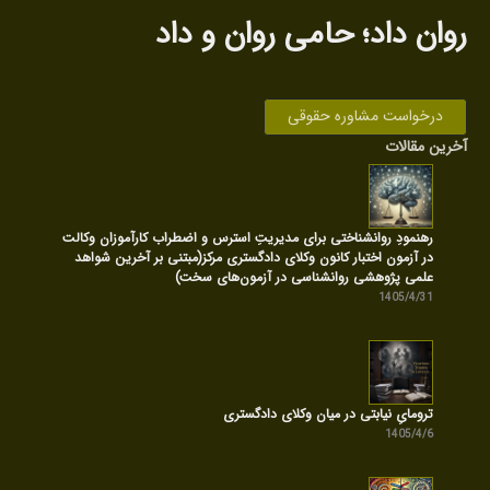
روان داد‌؛ حامی روان‌ و داد
درخواست مشاوره حقوقی
آخرین مقالات
رهنمودِ روانشناختی برای مدیریتِ استرس و اضطراب کارآموزان وکالت
در آزمون اختبار کانون وکلای دادگستری مرکز(مبتنی بر آخرین شواهد
علمی پژوهشی روانشناسی در آزمون‌های سخت)
1405/4/31
ترومایِ نیابتی در میان وکلای دادگستری
1405/4/6