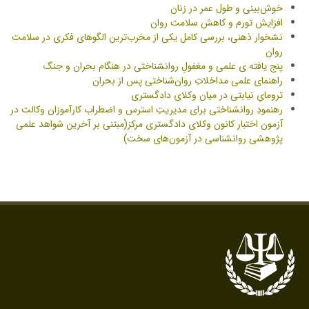
خوش‌بینی و طول عمر در زنان
افزایش تورم و کاهش سلامت روان
نشخوار ذهنی، بررسی کامل یکی از مخرب‌ترین الگوهای فکری در سلامت
روان
پنج یافته ی علمی و مغفولِ روانشناختی در هنگام بحران و جنگ
راهنمای علمی مداخلاتِ روان‌شناختی پس از بحران
ترومایِ نیابتی در میان وکلای دادگستری
رهنمودِ روانشناختی برای مدیریتِ استرس و اضطراب کارآموزان وکالت در
آزمون اختبار کانون وکلای دادگستری مرکز(مبتنی بر آخرین شواهد علمی
پژوهشی روانشناسی در آزمون‌های سخت)